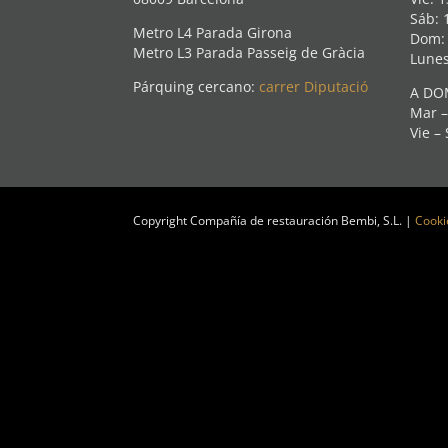
Sáb: 
Metro L4 Parada Girona
Dom: 
Metro L3 Parada Passeig de Gràcia
Lunes
Párquing cercano:
carrer Diputació
A DOM
Mar –
Vie –
Copyright Compañía de restauración Bembi, S.L. |
Cooki