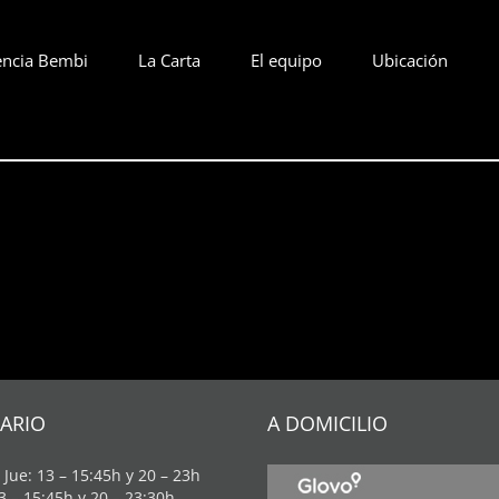
encia Bembi
La Carta
El equipo
Ubicación
ARIO
A DOMICILIO
 Jue: 13 – 15:45h y 20 – 23h
13 – 15:45h y 20 – 23:30h