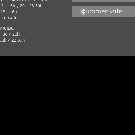
13 – 16h y 20 – 23:30h
13 – 16h
 cerrado
ICILIO:
 Jue > 22h
 Sáb > 22:30h
es