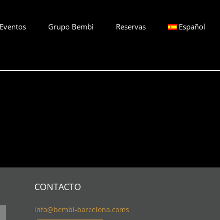
Eventos
Grupo Bembì
Reservas
Español
CONTACTO
info@bembi-barcelona.coms