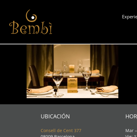
Saltar
al
Experi
contenido
UBICACIÓN
HOR
Consell de Cent 377
Mar –
08009 Barcelona
Vie: 