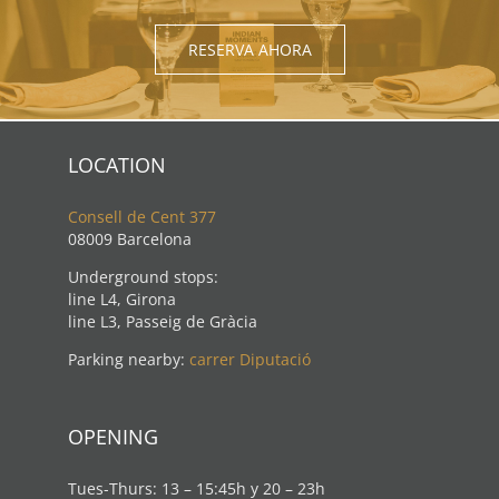
RESERVA AHORA
LOCATION
Consell de Cent 377
08009 Barcelona
Underground stops:
line L4, Girona
line L3, Passeig de Gràcia
Parking nearby:
carrer Diputació
OPENING
Tues-Thurs: 13 – 15:45h y 20 – 23h