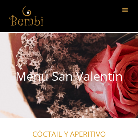
Skip
to
content
Menú San Valentín
CÓCTAIL Y APERITIVO